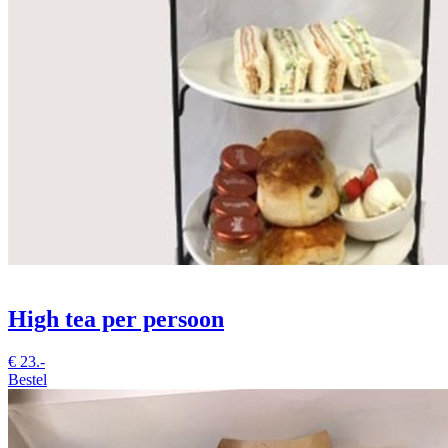
High tea per persoon
€
23.-
Bestel