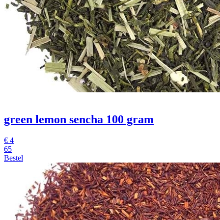
green lemon sencha 100 gram
€
4
65
Bestel