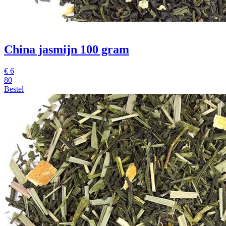
China jasmijn 100 gram
€
6
80
Bestel