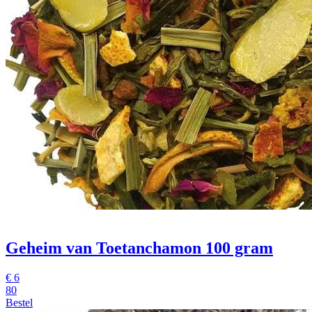
Geheim van Toetanchamon 100 gram
€
6
80
Bestel