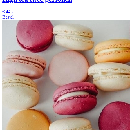
€
44.-
Bestel