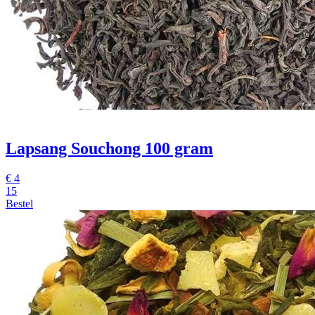
Lapsang Souchong 100 gram
€
4
15
Bestel