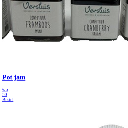
Pot jam
€
5
50
Bestel