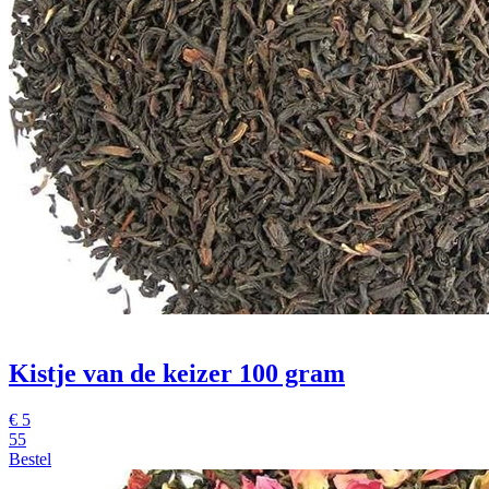
Kistje van de keizer 100 gram
€
5
55
Bestel