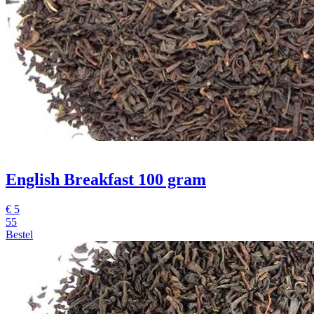
English Breakfast 100 gram
€
5
55
Bestel