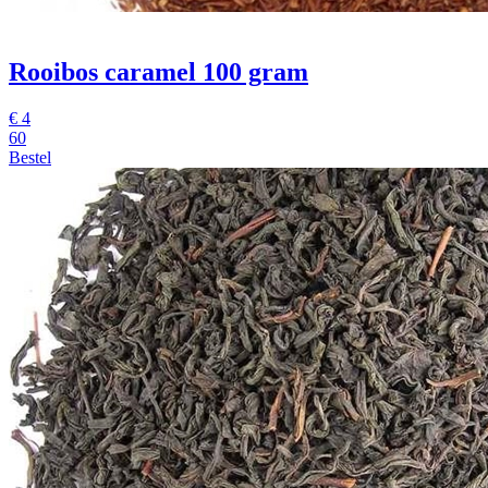
Rooibos caramel 100 gram
€
4
60
Bestel