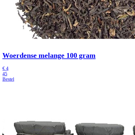
Woerdense melange 100 gram
€
4
45
Bestel