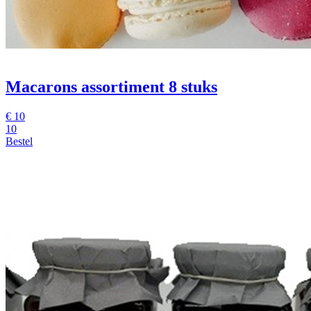
Macarons assortiment 8 stuks
€
10
10
Bestel