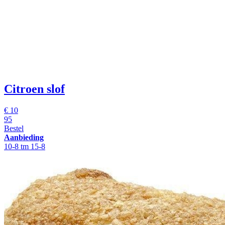
Citroen slof
€
10
95
Bestel
Aanbieding
10-8 tm 15-8