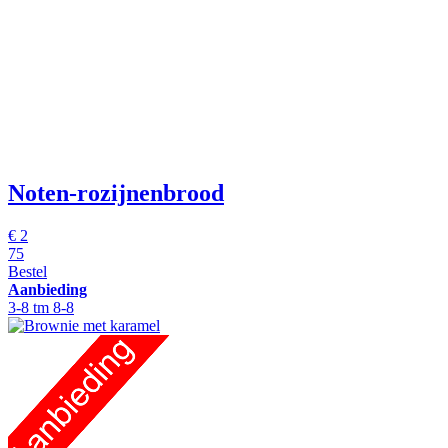
Noten-rozijnenbrood
€
2
75
Bestel
Aanbieding
3-8 tm 8-8