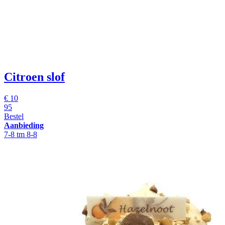
Citroen slof
€
10
95
Bestel
Aanbieding
7-8 tm 8-8