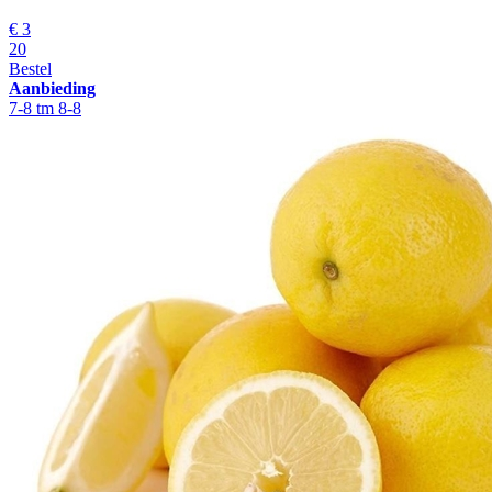
€
3
20
Bestel
Aanbieding
7-8 tm 8-8