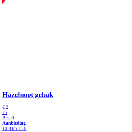
Hazelnoot gebak
€
2
75
Bestel
Aanbieding
10-8 tm 15-8