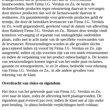
beantwoorden, heeft Firma J.G. Versluis en Zn. de keuze de
desbetreffende producten tegen retournering daarvan te vervangen
door nieuwe producten dan wel de factuurwaarde daarvan te
restitueren. Als garantietermijn voor geleverde producten geldt de
termijn, die door de betrokken leverancier van Firma J.G. Versluis
en Zn. wordt gegarandeerd, gerekend vanaf de datum van aflevering
door Bakkerij Firma J.G. Versluis en Zn.. Binnen deze termijn vindt
kosteloos vervanging of reparatie van ondeugdelijke onderdelen
plaats, zulks met in acht name van de specifieke voorwaarden van
de leverancier. Retourzendingen worden in alle gevallen slechts
geaccepteerd indien zij vooraf bij Firma J.G. Versluis en Zn. zijn
aangemeld, indien zij zijn voorzien zijn van een uniek retournummer
en indien de verpakking van het product onbeschadigd is. De kosten
van retourzendingen komen ingeval van het onder punt reclames,
garantie en retourgoederen, 1e en 2e alinea, bedoelde voor rekening
van Firma J.G. Versluis en Zn., in alle andere gevallen voor
rekening van de klant.
Overdracht van risico en eigendom
Het risico van het geleverde gaat van Firma J.G. Versluis en Zn.
over naar de klant, zodra de aflevering heeft plaatsgevonden. De
eigendom gaat evenwel pas over, indien de klant aan al zijn onder
punt betaling, 1e alinea bedoelde verplichtingen heeft voldaan.