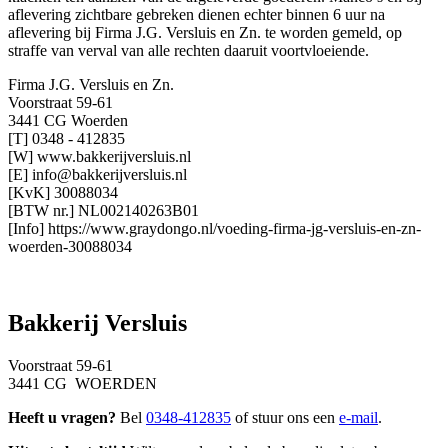
aflevering zichtbare gebreken dienen echter binnen 6 uur na
aflevering bij Firma J.G. Versluis en Zn. te worden gemeld, op
straffe van verval van alle rechten daaruit voortvloeiende.
Firma J.G. Versluis en Zn.
Voorstraat 59-61
3441 CG Woerden
[T] 0348 - 412835
[W] www.bakkerijversluis.nl
[E] info@bakkerijversluis.nl
[KvK] 30088034
[BTW nr.] NL002140263B01
[Info] https://www.graydongo.nl/voeding-firma-jg-versluis-en-zn-
woerden-30088034
Bakkerij Versluis
Voorstraat 59-61
3441 CG WOERDEN
Heeft u vragen?
Bel
0348-412835
of stuur ons een
e-mail
.