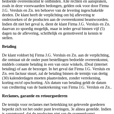
bedoelde overeenkomst te ontbinden. Alle rechten en aanspraken,
zoals in deze voorwaarden bedongen, gelden ook voor door Firma
J.G. Versluis en Zn. ten behoeve van de levering ingeschakelde
derden. De klant heeft de verplichting om bij aflevering te
onderzoeken of de producten aan de overeenkomst beantwoorden.
Indien dit niet het geval is, dient de klant Firma J.G. Versluis en Zn.
daarvan zo spoedig mogelijk, maar in ieder geval binnen vijf (5)
dagen na de aflevering, schriftelijk en gemotiveerd in kennis te
stellen.
Betaling
De klant voldoet bij Firma J.G. Versluis en Zn. aan de verplichting,
die ontstaat uit de onder punt bestellingen bedoelde overeenkomst,
middels contante betaling in een van onze winkels, iDeal (internet
betaling) of aan de bezorger. In het geval dat Firma J.G. Versluis en
Zn. een factuur stuurt, zal de betaling binnen de termijn van dertig
(30) kalenderdagen moeten plaatsvinden, zonder verrekening,
korting en/of opschorting. Als datum van betaling geldt de datum
van creditering van de bankrekening van Firma J.G. Versluis en Zn..
Reclames, garantie en retourgoederen
De termijn voor reclames met betrekking tot geleverde goederen
beperkt zich tot het onder punt leveringen, 3e alinea gestelde. Indien
is aangetoond, dat de producten niet aan de overeenkomst