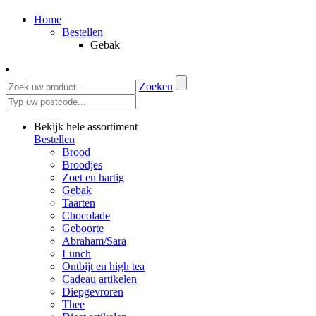
Home
Bestellen
Gebak
Zoeken
Bekijk hele assortiment
Bestellen
Brood
Broodjes
Zoet en hartig
Gebak
Taarten
Chocolade
Geboorte
Abraham/Sara
Lunch
Ontbijt en high tea
Cadeau artikelen
Diepgevroren
Thee