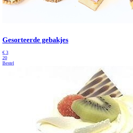
Gesorteerde gebakjes
€
3
20
Bestel