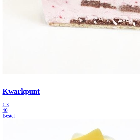
Kwarkpunt
€
3
40
Bestel