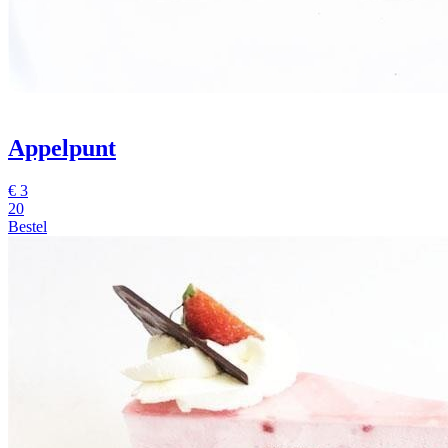
Appelpunt
€
3
20
Bestel