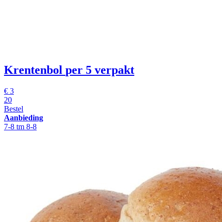
Krentenbol
per 5 verpakt
€
3
20
Bestel
Aanbieding
7-8 tm 8-8