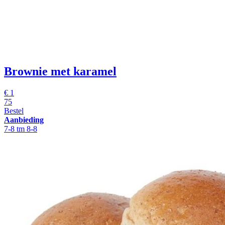
Brownie met karamel
€
1
75
Bestel
Aanbieding
7-8 tm 8-8