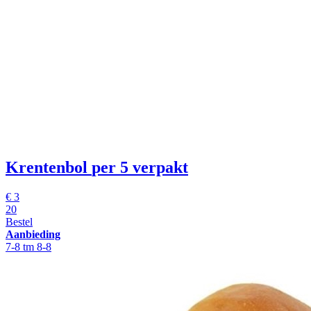
Krentenbol
per 5 verpakt
€
3
20
Bestel
Aanbieding
7-8 tm 8-8