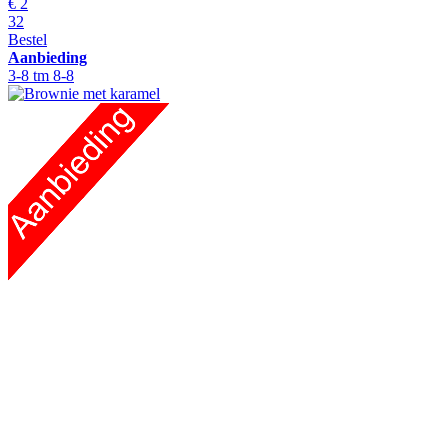
€
2
32
Bestel
Aanbieding
3-8 tm 8-8