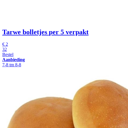
Tarwe bolletjes
per 5 verpakt
€
2
32
Bestel
Aanbieding
7-8 tm 8-8