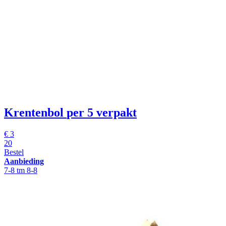
Krentenbol
per 5 verpakt
€
3
20
Bestel
Aanbieding
7-8 tm 8-8