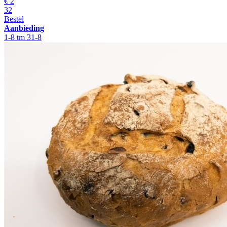
€
2
32
Bestel
Aanbieding
1-8 tm 31-8