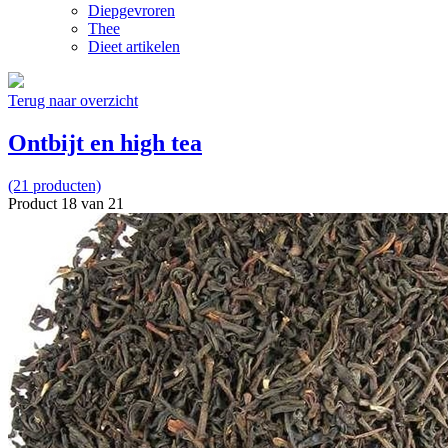
Diepgevroren
Thee
Dieet artikelen
Terug naar overzicht
Ontbijt en high tea
(21 producten)
Product 18 van 21