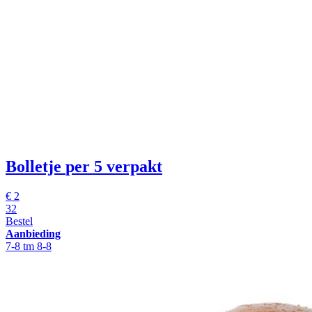
Bolletje
per 5 verpakt
€
2
32
Bestel
Aanbieding
7-8 tm 8-8