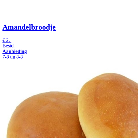
Amandelbroodje
€
2.-
Bestel
Aanbieding
7-8 tm 8-8