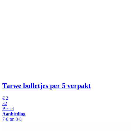
Tarwe bolletjes
per 5 verpakt
€
2
32
Bestel
Aanbieding
7-8 tm 8-8