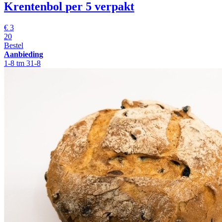
Krentenbol
per 5 verpakt
€
3
20
Bestel
Aanbieding
1-8 tm 31-8