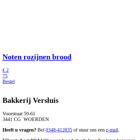
Noten rozijnen brood
€
2
75
Bestel
Bakkerij Versluis
Voorstraat 59-61
3441 CG WOERDEN
Heeft u vragen?
Bel
0348-412835
of stuur ons een
e-mail
.