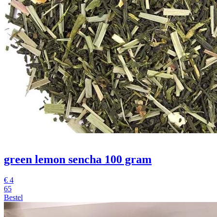
green lemon sencha 100 gram
€
4
65
Bestel