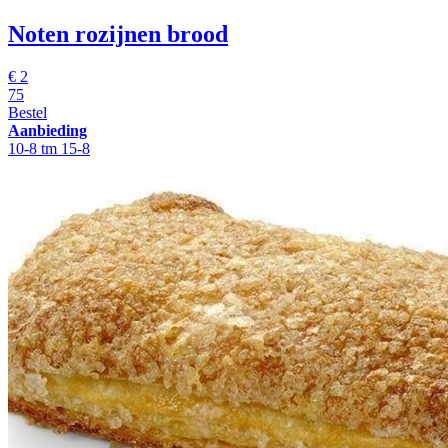
Noten rozijnen brood
€
2
75
Bestel
Aanbieding
10-8 tm 15-8