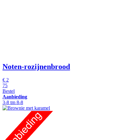
Noten-rozijnenbrood
€
2
75
Bestel
Aanbieding
3-8 tm 8-8