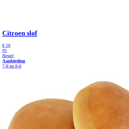
Citroen slof
€
10
95
Bestel
Aanbieding
7-8 tm 8-8