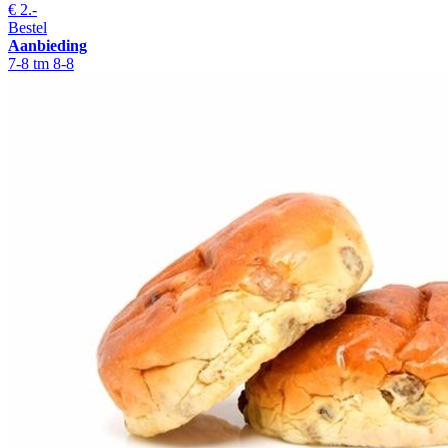
€
2.-
Bestel
Aanbieding
7-8 tm 8-8