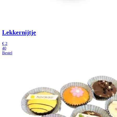
Lekkernijtje
€
2
40
Bestel