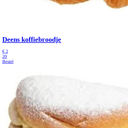
Deens koffiebroodje
€
2
20
Bestel