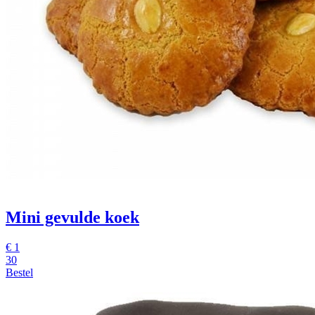
Mini gevulde koek
€
1
30
Bestel