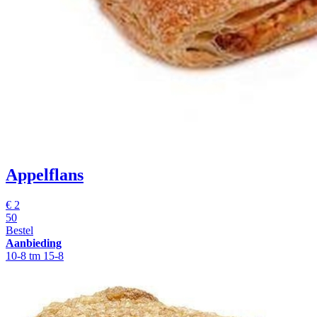
Appelflans
€
2
50
Bestel
Aanbieding
10-8 tm 15-8