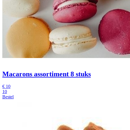
Macarons assortiment 8 stuks
€
10
10
Bestel