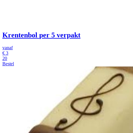
Krentenbol
per 5 verpakt
vanaf
€
3
20
Bestel