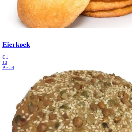
Eierkoek
€
1
10
Bestel