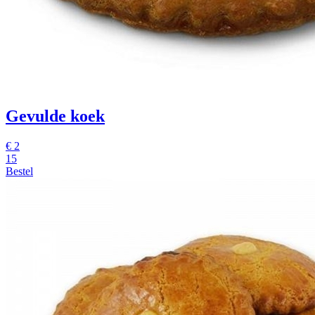
Gevulde koek
€
2
15
Bestel