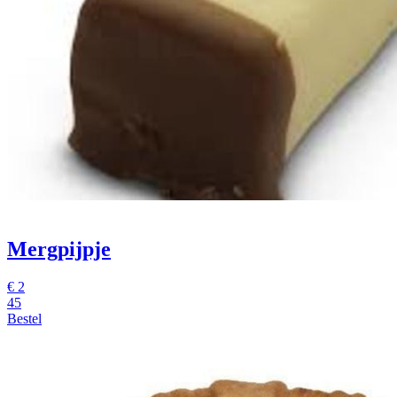
Mergpijpje
€
2
45
Bestel