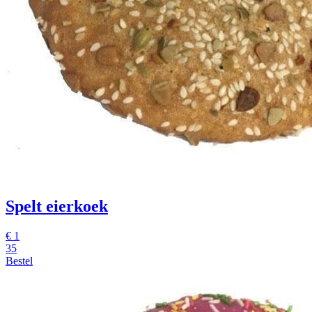
Spelt eierkoek
€
1
35
Bestel