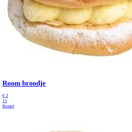
Room broodje
€
2
15
Bestel