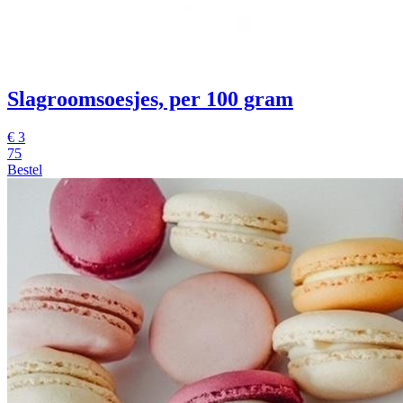
Slagroomsoesjes, per 100 gram
€
3
75
Bestel