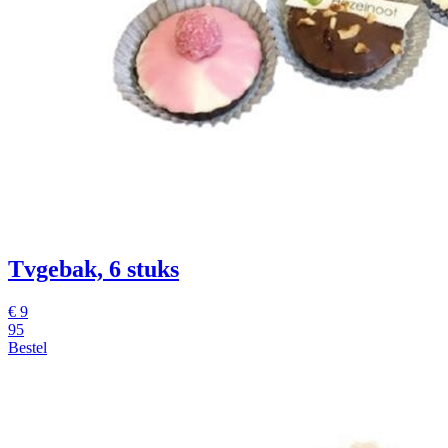
Tvgebak, 6 stuks
€
9
95
Bestel