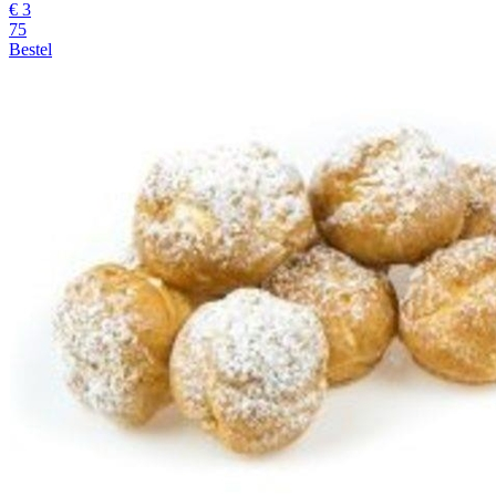
€
3
75
Bestel