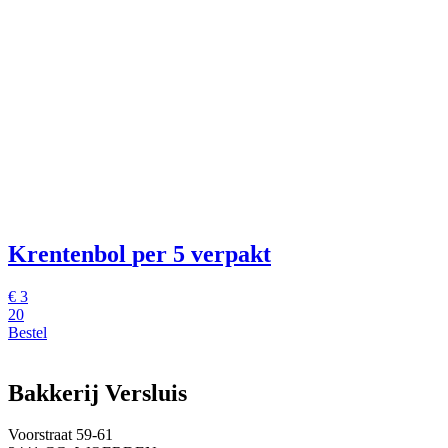
Krentenbol
per 5 verpakt
€
3
20
Bestel
Bakkerij Versluis
Voorstraat 59-61