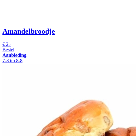
Amandelbroodje
€
2.-
Bestel
Aanbieding
7-8 tm 8-8