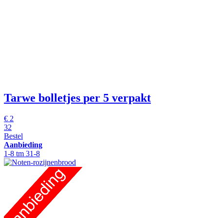
Tarwe bolletjes
per 5 verpakt
€
2
32
Bestel
Aanbieding
1-8 tm 31-8