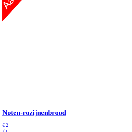
Noten-rozijnenbrood
€
2
75