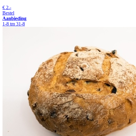
€
2.-
Bestel
Aanbieding
1-8 tm 31-8