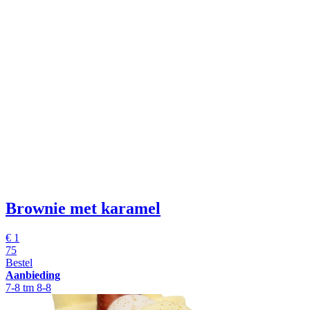
Brownie met karamel
€
1
75
Bestel
Aanbieding
7-8 tm 8-8