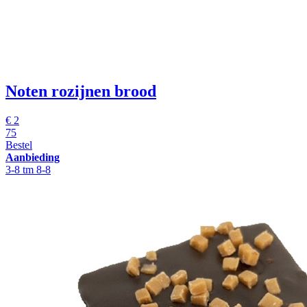
Noten rozijnen brood
€
2
75
Bestel
Aanbieding
3-8 tm 8-8