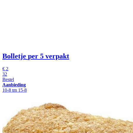
Bolletje
per 5 verpakt
€
2
32
Bestel
Aanbieding
10-8 tm 15-8