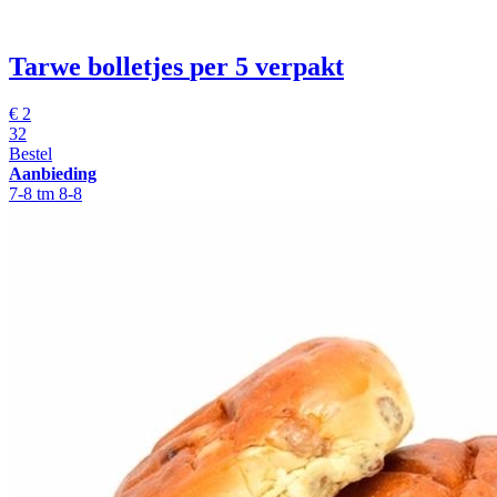
Tarwe bolletjes
per 5 verpakt
€
2
32
Bestel
Aanbieding
7-8 tm 8-8