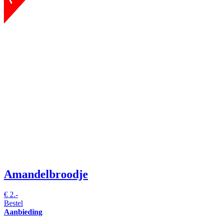
Amandelbroodje
€
2.-
Bestel
Aanbieding