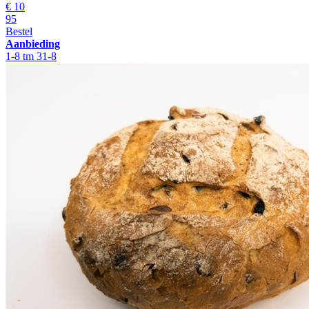
€
10
95
Bestel
Aanbieding
1-8 tm 31-8