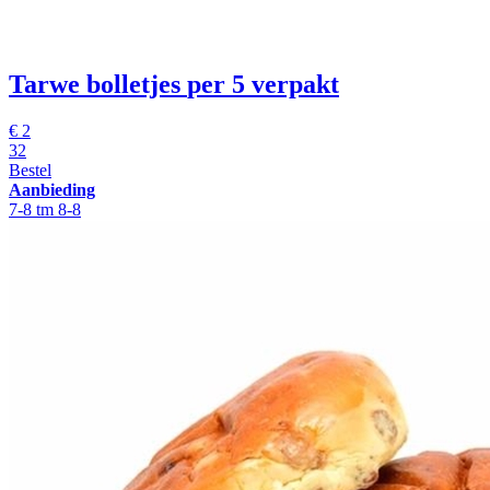
Tarwe bolletjes
per 5 verpakt
€
2
32
Bestel
Aanbieding
7-8 tm 8-8