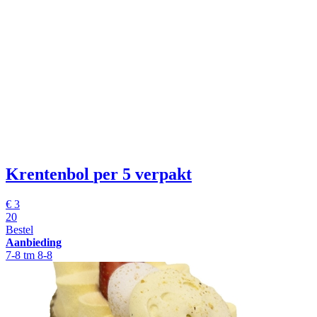
Krentenbol
per 5 verpakt
€
3
20
Bestel
Aanbieding
7-8 tm 8-8