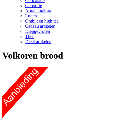
Chocolade
Geboorte
Abraham/Sara
Lunch
Ontbijt en high tea
Cadeau artikelen
Diepgevroren
Thee
Dieet artikelen
Volkoren brood