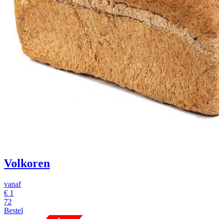
Volkoren
vanaf
€
1
72
Bestel