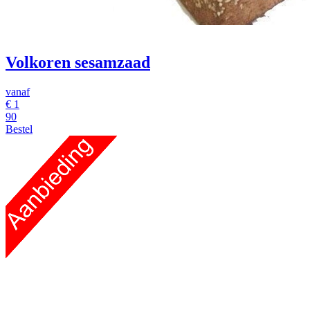
Volkoren sesamzaad
vanaf
€
1
90
Bestel