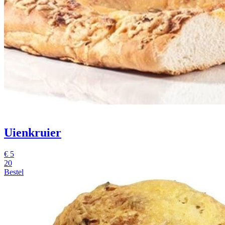
Uienkruier
€
5
20
Bestel