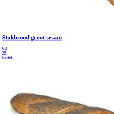
Stokbrood groot sesam
€
3
25
Bestel