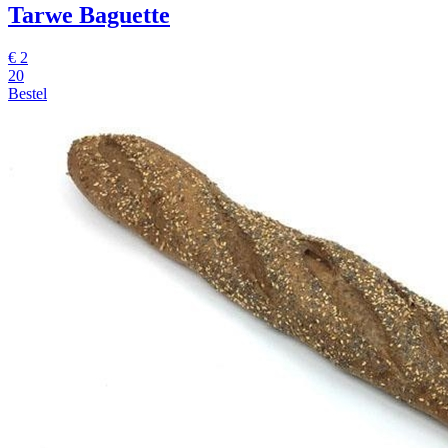
Tarwe Baguette
€
2
20
Bestel