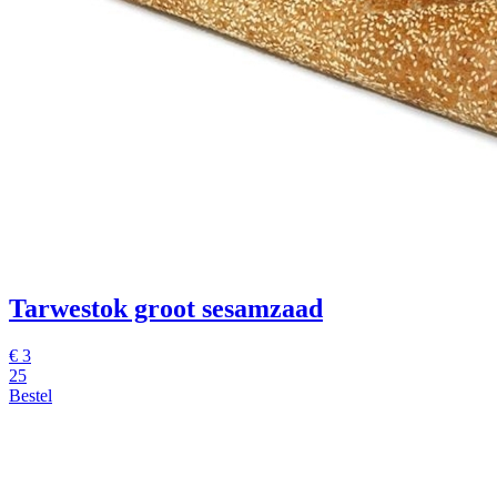
Tarwestok groot sesamzaad
€
3
25
Bestel