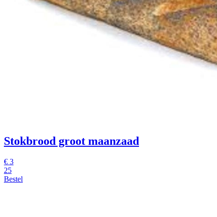
Stokbrood groot maanzaad
€
3
25
Bestel