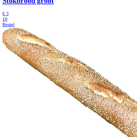
Stokbrood groot
€
3
10
Bestel