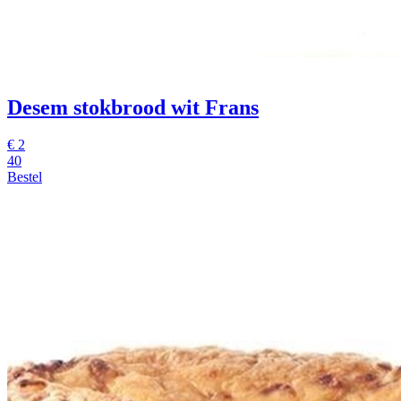
Desem stokbrood wit Frans
€
2
40
Bestel