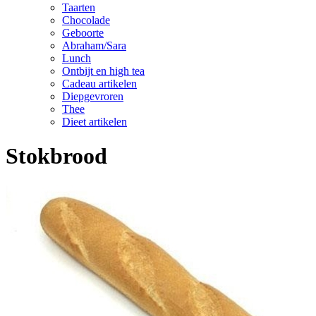
Taarten
Chocolade
Geboorte
Abraham/Sara
Lunch
Ontbijt en high tea
Cadeau artikelen
Diepgevroren
Thee
Dieet artikelen
Stokbrood