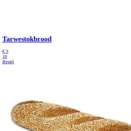
Tarwestokbrood
€
3
10
Bestel