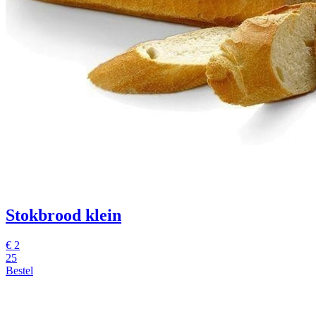
Stokbrood klein
€
2
25
Bestel