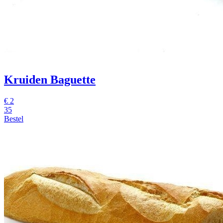
Kruiden Baguette
€
2
35
Bestel