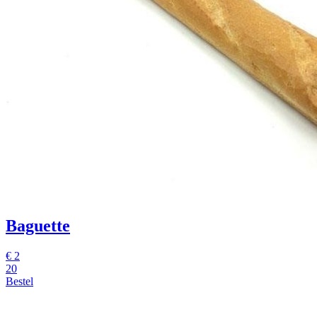
Baguette
€
2
20
Bestel