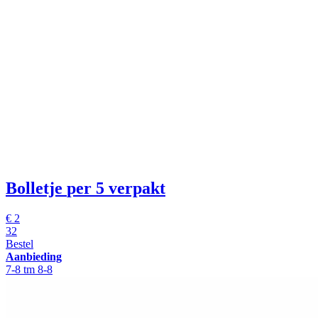
Bolletje
per 5 verpakt
€
2
32
Bestel
Aanbieding
7-8 tm 8-8