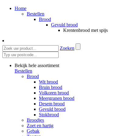
Home
Bestellen
Brood
Gevuld brood
Krentenbrood met spijs
Zoeken
Bekijk hele assortiment
Bestellen
Brood
Wit brood
Bruin brood
Volkoren brood
Meergranen brood
Desem brood
Gevuld brood
Stokbrood
Broodjes
Zoet en hartig
Gebak