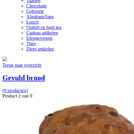
Taarten
Chocolade
Geboorte
Abraham/Sara
Lunch
Ontbijt en high tea
Cadeau artikelen
Diepgevroren
Thee
Dieet artikelen
Terug naar overzicht
Gevuld brood
(9 producten)
Product 2 van 9