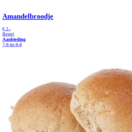
Amandelbroodje
€
2.-
Bestel
Aanbieding
7-8 tm 8-8