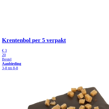
Krentenbol
per 5 verpakt
€
3
20
Bestel
Aanbieding
3-8 tm 8-8