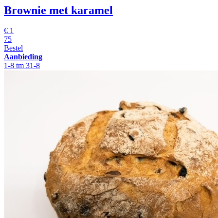
Brownie met karamel
€
1
75
Bestel
Aanbieding
1-8 tm 31-8