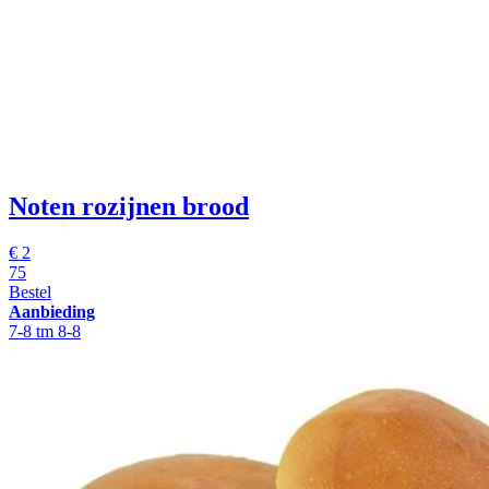
Noten rozijnen brood
€
2
75
Bestel
Aanbieding
7-8 tm 8-8