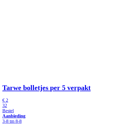
Tarwe bolletjes
per 5 verpakt
€
2
32
Bestel
Aanbieding
3-8 tm 8-8