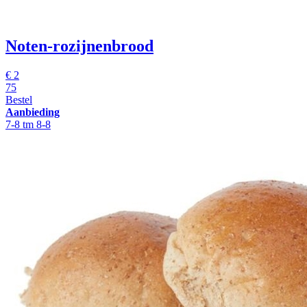
Noten-rozijnenbrood
€
2
75
Bestel
Aanbieding
7-8 tm 8-8