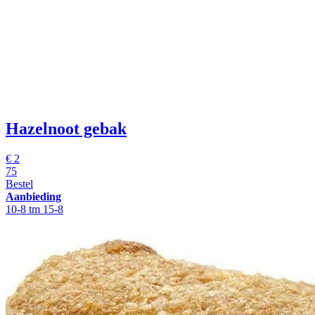
Hazelnoot gebak
€
2
75
Bestel
Aanbieding
10-8 tm 15-8