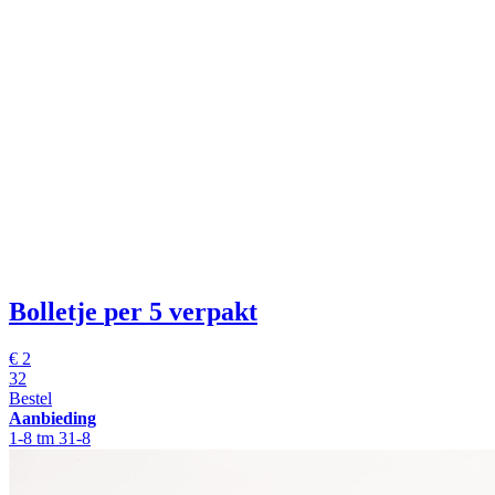
Bolletje
per 5 verpakt
€
2
32
Bestel
Aanbieding
1-8 tm 31-8