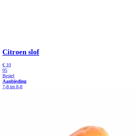
Citroen slof
€
10
95
Bestel
Aanbieding
7-8 tm 8-8