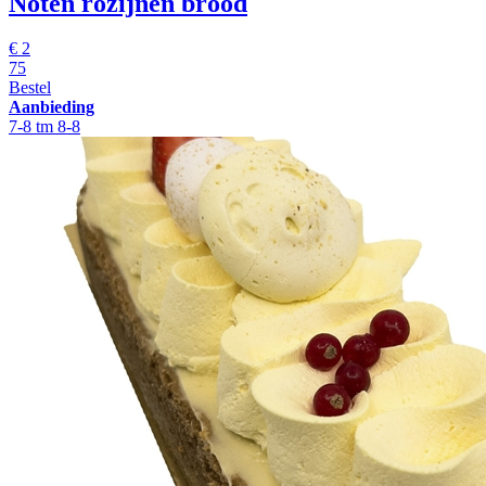
Noten rozijnen brood
€
2
75
Bestel
Aanbieding
7-8 tm 8-8