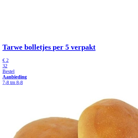
Tarwe bolletjes
per 5 verpakt
€
2
32
Bestel
Aanbieding
7-8 tm 8-8