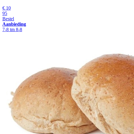
€
10
95
Bestel
Aanbieding
7-8 tm 8-8