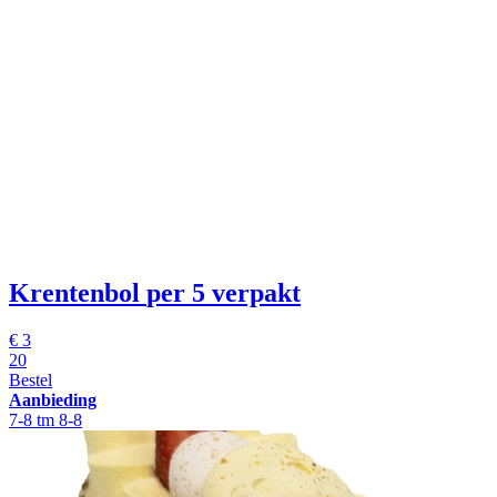
Krentenbol
per 5 verpakt
€
3
20
Bestel
Aanbieding
7-8 tm 8-8