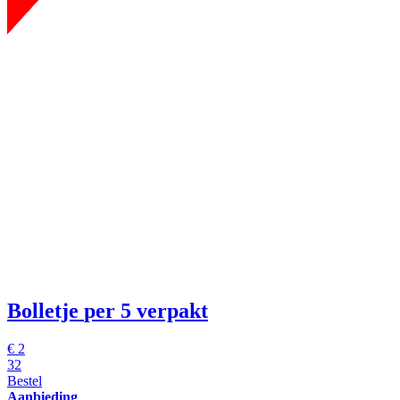
Bolletje
per 5 verpakt
€
2
32
Bestel
Aanbieding