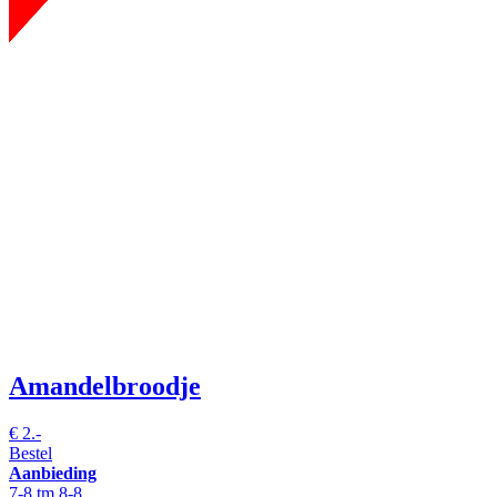
Amandelbroodje
€
2.-
Bestel
Aanbieding
7-8 tm 8-8