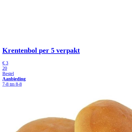
Krentenbol
per 5 verpakt
€
3
20
Bestel
Aanbieding
7-8 tm 8-8