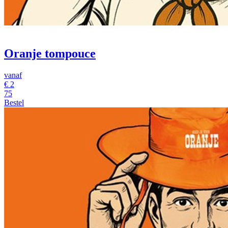
Oranje tompouce
vanaf
€
2
75
Bestel