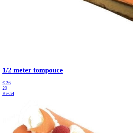
1/2 meter tompouce
€
26
20
Bestel