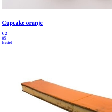
Cupcake oranje
€
2
05
Bestel