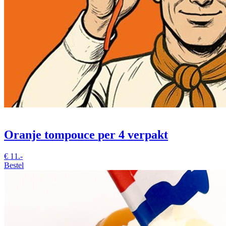
Oranje tompouce
per 4 verpakt
€
11.-
Bestel