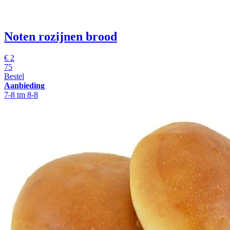
Noten rozijnen brood
€
2
75
Bestel
Aanbieding
7-8 tm 8-8