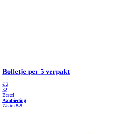
Bolletje
per 5 verpakt
€
2
32
Bestel
Aanbieding
7-8 tm 8-8