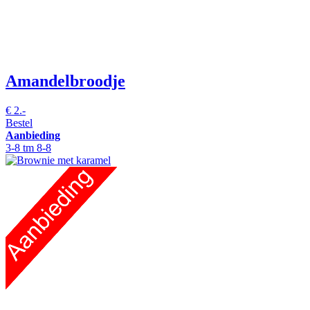
Amandelbroodje
€
2.-
Bestel
Aanbieding
3-8 tm 8-8