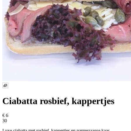
Ciabatta rosbief, kappertjes
€ 6
30
Luxe ciabatta met rosbief, kappertjes en parmezaanse kaas