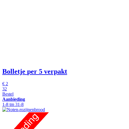
Bolletje
per 5 verpakt
€
2
32
Bestel
Aanbieding
1-8 tm 31-8