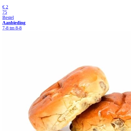
€
2
75
Bestel
Aanbieding
7-8 tm 8-8