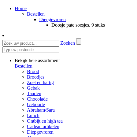
Home
Bestellen
Diepgevroren
Doosje pate soesjes, 9 stuks
Zoeken
Bekijk hele assortiment
Bestellen
Brood
Broodjes
Zoet en hartig
Gebak
Taarten
Chocolade
Geboorte
Abraham/Sara
Lunch
Ontbijt en high tea
Cadeau artikelen
Diepgevroren