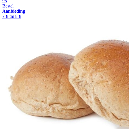
95
Bestel
Aanbieding
7-8 tm 8-8