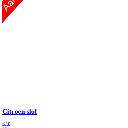
Citroen slof
€
10